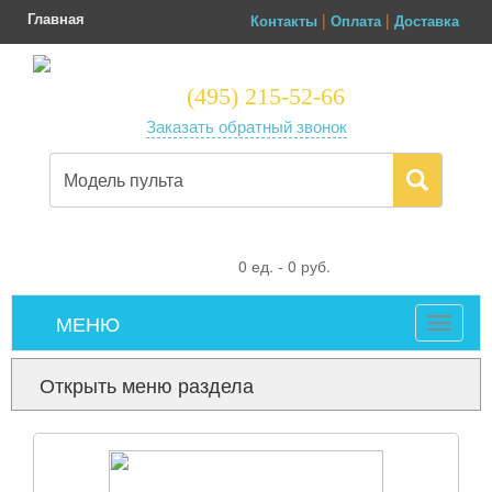
Главная
|
|
Контакты
Оплата
Доставка
(495) 215-52-66
Заказать обратный звонок
0
ед. -
0
руб.
МЕНЮ
Toggle
navigat
Открыть меню раздела