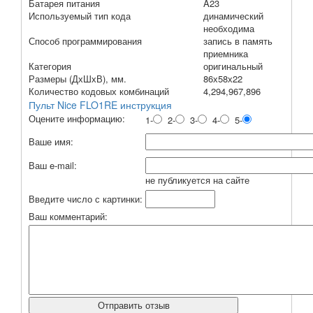
Батарея питания
A23
Используемый тип кода
динамический
необходима
Способ программирования
запись в память
приемника
Категория
оригинальный
Размеры (ДхШхВ), мм.
86х58х22
Количество кодовых комбинаций
4,294,967,896
Пульт Nice FLO1RE инструкция
Оцените информацию:
1-
2-
3-
4-
5-
Ваше имя:
Ваш e-mail:
не публикуется на сайте
Введите число с картинки:
Ваш комментарий: