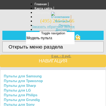
|
Главная
|
Карта сайта
Специальные страницы
|
О компании
(495) 215-52-66
|
Контакты
|
Оплата
Заказать обратный звонок
|
Доставка
Toggle navigation
Отзывы
МЕНЮ
Открыть меню раздела
0
ед. -
0
руб.
НАВИГАЦИЯ
Пульты для Samsung
Пульты для Триколор
Пульты для Sharp
Пульты для LG
Пульты для Philips
Пульты для Grundig
Пульты для Sony