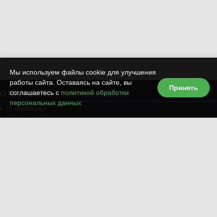
Мы используем файлы cookie для улучшения
работы сайта. Оставаясь на сайте, вы
Принять
соглашаетесь с
политикой обработки
О МАГАЗИНЕ
персональных данных
О компании
Как нас найти
Обратная связь
Персональные данные
КАТАЛОГ ТОВАРОВ
Пульты для ворот и шлагбаумов
Универсальные пульты для ворот
Пульты для кондиционеров
Пульты для телевизоров
ИНФОРМАЦИЯ.
Карта сайта
Способы оплаты