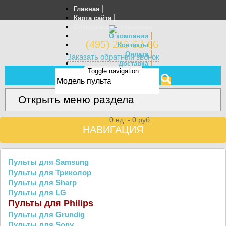
|
Главная
|
Карта сайта
Специальные страницы
|
О компании
(495) 215-52-66
|
Контакты
|
Оплата
Заказать обратный звонок
|
Доставка
Toggle navigation
Отзывы
МЕНЮ
Открыть меню раздела
0
ед. -
0
руб.
НАВИГАЦИЯ
Пульты для Samsung
Пульты для Триколор
Пульты для Sharp
Пульты для LG
Пульты для Philips
Пульты для Grundig
Пульты для Sony