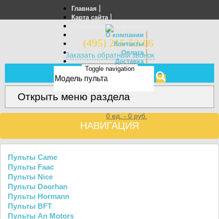
|
Главная
|
Карта сайта
Специальные страницы
|
О компании
(495) 215-52-66
|
Контакты
|
Оплата
Заказать обратный звонок
|
Доставка
Toggle navigation
Отзывы
МЕНЮ
Открыть меню раздела
0
ед. -
0
руб.
НАВИГАЦИЯ
Пульты Came
Пульты Faac
Пульты Nice
Пульты Doorhan
Пульты Hormann
Пульты BFT
Пульты An Motors