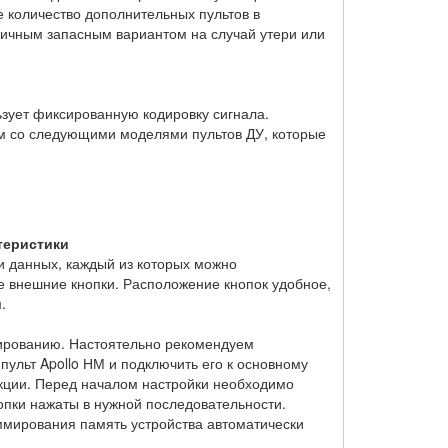
е количество дополнительных пультов в
тличным запасным вариантом на случай утери или
ьзует фиксированную кодировку сигнала.
м со следующими моделями пультов ДУ, которые
теристики
и данных, каждый из которых можно
е внешние кнопки. Расположение кнопок удобное,
.
мированию. Настоятельно рекомендуем
пульт Apollo НМ и подключить его к основному
укции. Перед началом настройки необходимо
опки нажаты в нужной последовательности.
ммирования память устройства автоматически