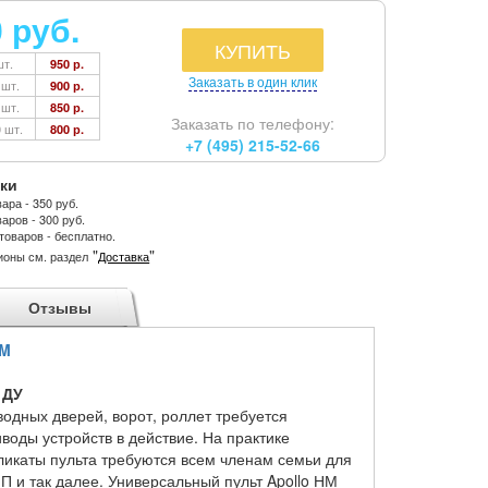
0 руб.
КУПИТЬ
шт.
950 р.
Заказать в один клик
 шт.
900 р.
 шт.
850 р.
Заказать по телефону:
0 шт.
800 р.
+7 (495) 215-52-66
ки
ара - 350 руб.
аров - 300 руб.
товаров - бесплатно.
"
"
ионы см. раздел
Доставка
Отзывы
IM
 ДУ
одных дверей, ворот, роллет требуется
воды устройств в действие. На практике
ликаты пульта требуются всем членам семьи для
П и так далее. Универсальный пульт Apollo НМ