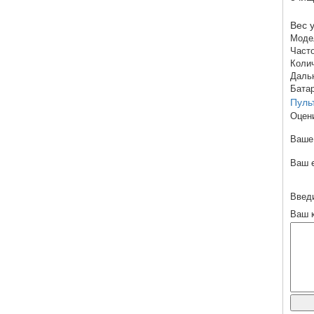
Вес 
Моде
Част
Коли
Даль
Бата
Пуль
Оцен
Ваше
Ваш e
Введи
Ваш 