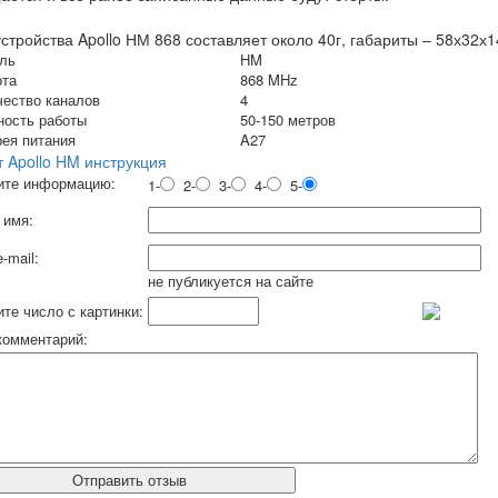
устройства Apollo НМ 868 составляет около 40г, габариты – 58х32х
ль
HM
ота
868 MHz
чество каналов
4
ность работы
50-150 метров
рея питания
A27
т Apollo HM инструкция
ите информацию:
1-
2-
3-
4-
5-
 имя:
-mail:
не публикуется на сайте
те число с картинки:
комментарий: