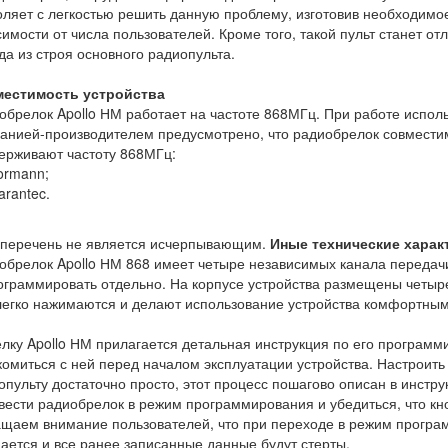
оляет с легкостью решить данную проблему, изготовив необходимо
симости от числа пользователей. Кроме того, такой пульт станет о
да из строя основного радиопульта.
естимость устройства
обрелок Apollo НМ работает на частоте 868МГц. При работе испол
анией-производителем предусмотрено, что радиобрелок совмести
ерживают частоту 868МГц:
ormann;
arantec.
 перечень не является исчерпывающим.
Иные технические харак
обрелок Apollo НМ 868 имеет четыре независимых канала передач
ограммировать отдельно. На корпусе устройства размещены четыр
легко нажимаются и делают использование устройства комфортным
елку Apollo НМ прилагается детальная инструкция по его програм
комиться с ней перед началом эксплуатации устройства. Настроить 
опульту достаточно просто, этот процесс пошагово описан в инстр
вести радиобрелок в режим программирования и убедиться, что кн
щаем внимание пользователей, что при переходе в режим програ
ается и все ранее записанные данные будут стерты.