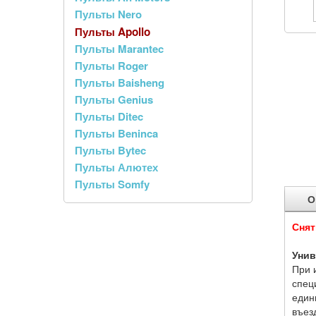
Пульты Nero
Пульты Apollo
Пульты Marantec
Пульты Roger
Пульты Baisheng
Пульты Genius
Пульты Ditec
Пульты Beninca
Пульты Bytec
Пульты Алютех
Пульты Somfy
О
Снят
Унив
При 
спец
един
въез