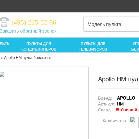
(495) 215-52-66
Заказать обратный звонок
УЛЬТЫ
ПУЛЬТЫ ДЛЯ
ПУЛЬТЫ ДЛЯ
УП
КОНДИЦИОНЕРОВ
ТЕЛЕВИЗОРОВ
БЕ
»»
Apollo HM пульт-брелок
»»
Apollo HM пул
Бренд:
APOLLO
Артикул:
HM
Склад:
☰ Уточняйт
Количество: