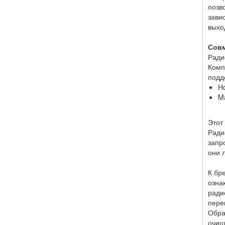
позв
зави
выхо
Совм
Ради
Комп
подд
H
M
Этот
Ради
запр
они 
К бр
озна
ради
пере
Обра
очищ