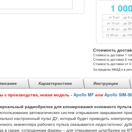
1 00
от 5 шт. - до 9 
от 10 шт. - до 29
от 30 шт. - до 59
от 60 шт. - до 10
Стоимость достав
Стоимость доставки 1 тов
Стоимость доставки 2 тов
Стоимость доставки от 3 
За пределы МКАД и в рег
писание
Характеристики
Инструкции
ы с производства, новая модель -
Apollo MF
или
Apollo SIM-S
ерсальный радиобрелок для клонирования основного пульта
использовании автоматических систем открывания-закрывания прив
иально настроенный пульт ДУ, который будет приводить электропри
ичного экземпляра рабочего пульта оказывается недостаточно: дуб
да в гараж, сотрудникам фирмы – для открывания шлагбаума на КП