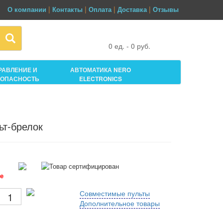
|
|
|
|
О компании
Контакты
Оплата
Доставка
Отзывы
0
ед. -
0
руб.
РАВЛЕНИЕ И
АВТОМАТИКА NERO
ЗОПАСНОСТЬ
ELECTRONICS
ьт-брелок
е
Совместимые пульты
Дополнительное товары