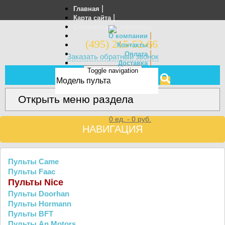
|
Главная
|
Карта сайта
Специальные страницы
|
О компании
(495) 215-52-66
|
Контакты
|
Оплата
Заказать обратный звонок
|
Доставка
Toggle navigation
Отзывы
МЕНЮ
Открыть меню раздела
0
ед. -
0
руб.
НАВИГАЦИЯ
Пульты Came
Пульты Faac
Пульты Nice
Пульты Doorhan
Пульты Hormann
Пульты BFT
Пульты An Motors