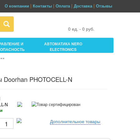
|
|
|
|
О компании
Контакты
Оплата
Доставка
Отзывы
0
ед. -
0
руб.
РАВЛЕНИЕ И
АВТОМАТИКА NERO
ЗОПАСНОСТЬ
ELECTRONICS
»»
ы Doorhan PHOTOCELL-N
N
L-N
ии
Дополнительное товары