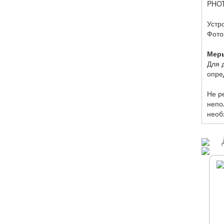
PHOT
Устр
Фото
Мер
Для 
опре
Не р
непо
необ