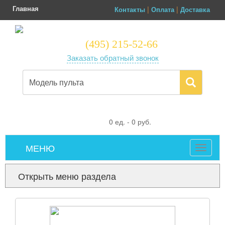
Главная
|
|
Контакты
Оплата
Доставка
(495) 215-52-66
Заказать обратный звонок
0
ед. -
0
руб.
МЕНЮ
Toggle
navigat
Открыть меню раздела