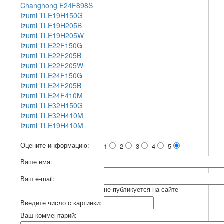
Changhong E24F898S
Izumi TLE19H150G
Izumi TLE19H205B
Izumi TLE19H205W
Izumi TLE22F150G
Izumi TLE22F205B
Izumi TLE22F205W
Izumi TLE24F150G
Izumi TLE24F205B
Izumi TLE24F410M
Izumi TLE32H150G
Izumi TLE32H410M
Izumi TLE19H410M
Оцените информацию:
1-
2-
3-
4-
5-
Ваше имя:
Ваш e-mail:
не публикуется на сайте
Введите число с картинки:
Ваш комментарий: