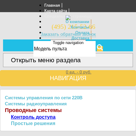
|
Главная
|
Карта сайта
Специальные страницы
|
О компании
(495) 215-52-66
|
Контакты
|
Оплата
Заказать обратный звонок
|
Доставка
Toggle navigation
Отзывы
МЕНЮ
Открыть меню раздела
0
ед. -
0
руб.
НАВИГАЦИЯ
Системы управления по сети 220В
Системы радиоуправления
Проводные системы
Контроль доступа
Простые решения