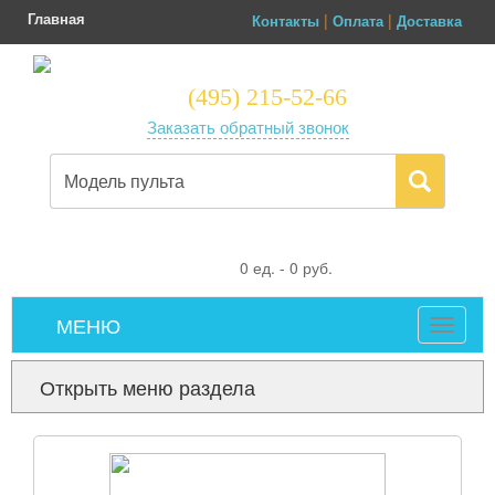
Главная
|
|
Контакты
Оплата
Доставка
(495) 215-52-66
Заказать обратный звонок
0
ед. -
0
руб.
МЕНЮ
Toggle
navigat
Открыть меню раздела