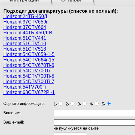
Подходит для аппаратуры (список не полный):
Horizont 24ТБ-450Д
Horizont 37CTV659i
Horizont 37CTV664
Horizont 44ТБ-450Д-И
Horizont 51CTV441
Horizont 51CTV510
Horizont 51CTV518
Horizont 54CTV659-1-5
Horizont 54CTV664i-15
Horizont 54CTV670Ti-6
Horizont 54DTV700Ti
Horizont 54DTV700Ti-5
Horizont 54DTV700Ti-7
Horizont 54TV700Ti
Horizont 63CTV672Pi-1
Оцените информацию:
1-
2-
3-
4-
5-
Ваше имя:
Ваш e-mail:
не публикуется на сайте