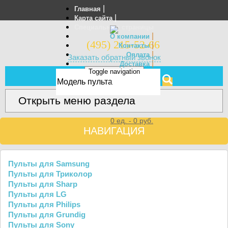
|
Главная
|
Карта сайта
Специальные страницы
|
О компании
(495) 215-52-66
|
Контакты
|
Оплата
Заказать обратный звонок
|
Доставка
Toggle navigation
Отзывы
МЕНЮ
Открыть меню раздела
0
ед. -
0
руб.
НАВИГАЦИЯ
Пульты для Samsung
Пульты для Триколор
Пульты для Sharp
Пульты для LG
Пульты для Philips
Пульты для Grundig
Пульты для Sony