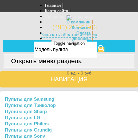
|
Главная
|
Карта сайта
Специальные страницы
|
О компании
(495) 215-52-66
|
Контакты
|
Оплата
Заказать обратный звонок
|
Доставка
Toggle navigation
Отзывы
МЕНЮ
Открыть меню раздела
0
ед. -
0
руб.
НАВИГАЦИЯ
Пульты для Samsung
Пульты для Триколор
Пульты для Sharp
Пульты для LG
Пульты для Philips
Пульты для Grundig
Пульты для Sony