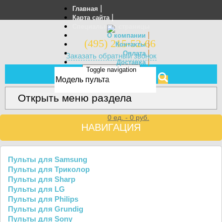
|
Главная
|
Карта сайта
Специальные страницы
|
О компании
(495) 215-52-66
|
Контакты
|
Оплата
Заказать обратный звонок
|
Доставка
Toggle navigation
Отзывы
МЕНЮ
Открыть меню раздела
0
ед. -
0
руб.
НАВИГАЦИЯ
Пульты для Samsung
Пульты для Триколор
Пульты для Sharp
Пульты для LG
Пульты для Philips
Пульты для Grundig
Пульты для Sony