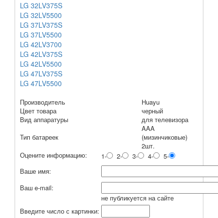
LG 32LV375S
LG 32LV5500
LG 37LV375S
LG 37LV5500
LG 42LV3700
LG 42LV375S
LG 42LV5500
LG 47LV375S
LG 47LV5500
Производитель
Huayu
Цвет товара
черный
Вид аппаратуры
для телевизора
AAA
Тип батареек
(мизинчиковые)
2шт.
Оцените информацию:
1-
2-
3-
4-
5-
Ваше имя:
Ваш e-mail:
не публикуется на сайте
Введите число с картинки: