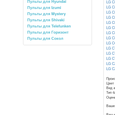
Пульты для Hyundai
LG C
LG C
Пульты для Izumi
LG C
Пульты для Mystery
LG C
Пульты для Shivaki
LG C
Пульты для Telefunken
LG C
Пульты для Горизонт
LG C
LG C
Пульты для Сокол
LG C
LG C
LG C
LG C
LG C
LG C
Прои
Цвет
Вид 
Тип б
Оцен
Ваше
Ваш e