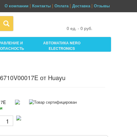
|
|
|
|
О компании
Контакты
Оплата
Доставка
Отзывы
0
ед. -
0
руб.
РАВЛЕНИЕ И
АВТОМАТИКА NERO
ЗОПАСНОСТЬ
ELECTRONICS
 6710V00017E от Huayu
17E
ии