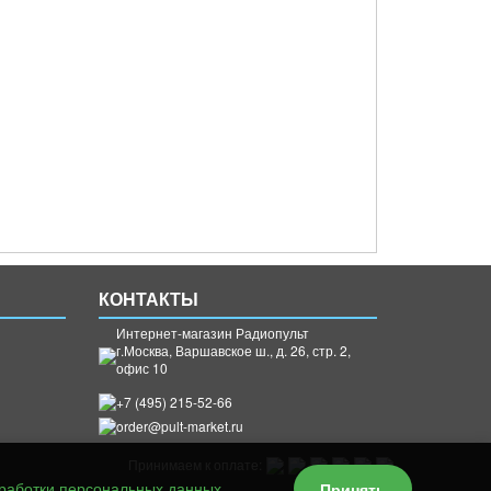
КОНТАКТЫ
Интернет-магазин Радиопульт
г.
Москва
,
Варшавское ш., д. 26, стр. 2,
офис 10
+7 (495) 215-52-66
order@pult-market.ru
Принимаем к оплате:
Принять
работки персональных данных