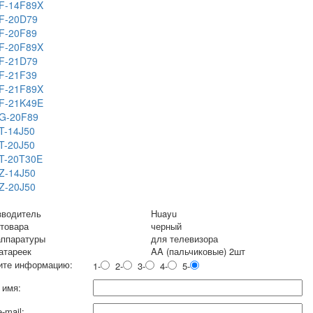
F-14F89X
F-20D79
F-20F89
F-20F89X
F-21D79
F-21F39
F-21F89X
F-21K49E
G-20F89
T-14J50
T-20J50
T-20T30E
Z-14J50
Z-20J50
зводитель
Huayu
 товара
черный
аппаратуры
для телевизора
атареек
AA (пальчиковые) 2шт
ите информацию:
1-
2-
3-
4-
5-
 имя:
-mail: