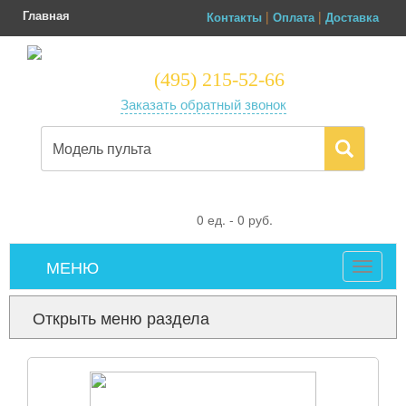
Главная
|
|
Контакты
Оплата
Доставка
(495) 215-52-66
Заказать обратный звонок
0
ед. -
0
руб.
МЕНЮ
Toggle
navigat
Открыть меню раздела