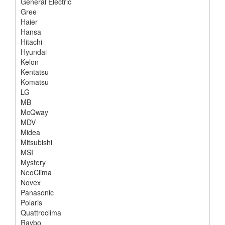
General Electric
Gree
Haier
Hansa
Hitachi
Hyundai
Kelon
Kentatsu
Komatsu
LG
MB
McQway
MDV
Midea
Mitsubishi
MSI
Mystery
NeoClima
Novex
Panasonic
Polaris
Quattroclima
Raybo