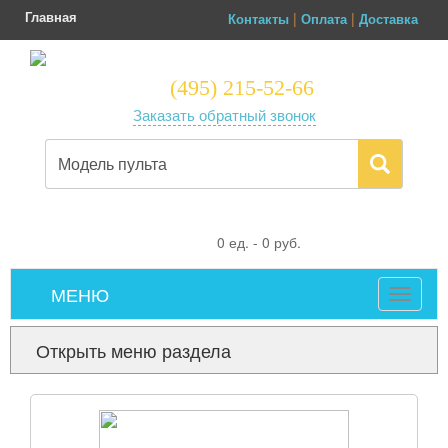
Главная
|
|
Контакты
Оплата
Доставка
(495) 215-52-66
Заказать обратный звонок
0
ед. -
0
руб.
МЕНЮ
Toggle
navigat
Открыть меню раздела