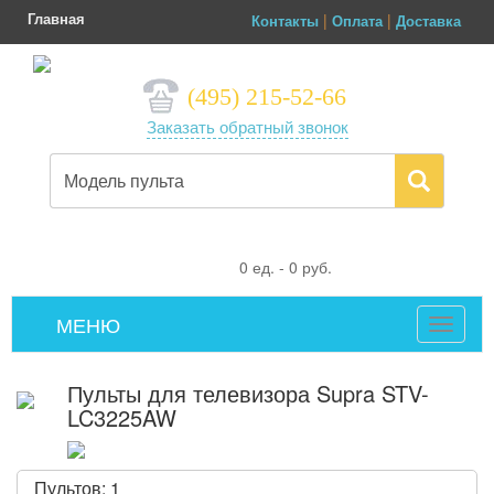
Главная
|
|
Контакты
Оплата
Доставка
(495) 215-52-66
Заказать обратный звонок
0
ед. -
0
руб.
МЕНЮ
Toggle
navigat
Пульты для телевизора Supra STV-
LC3225AW
Пультов: 1