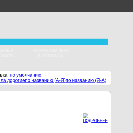
ЕНИЕ И
АВТОМАТИКА NERO
0
СНОСТЬ
ELECTRONICS
вка:
по умолчанию
ала дорогие
по названию (А-Я)
по названию (Я-А)