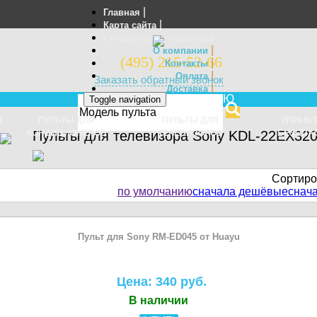
|
Главная
|
Карта сайта
Специальные страницы
|
О компании
(495) 215-52-66
|
Контакты
|
Оплата
Заказать обратный звонок
|
Доставка
МЕНЮ
Toggle navigation
Отзывы
Ы
ПУЛЬТЫ ДЛЯ
ПУЛЬТЫ ДЛЯ
УПРАВЛ
КОНДИЦИОНЕРОВ
Пульты для телевизора Sony KDL-22EX32
ТЕЛЕВИЗОРОВ
БЕЗОПА
Сортиро
по умолчанию
сначала дешёвые
снач
Пульт для Sony RM-ED045 от Huayu
Цена: 340 руб.
В наличии