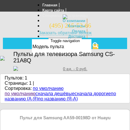
|
Главная
|
Карта сайта
Специальные страницы
|
О компании
(495) 215-52-66
|
Контакты
|
Оплата
Заказать обратный звонок
|
Доставка
Toggle navigation
Отзывы
МЕНЮ
Пульты для телевизора Samsung CS-
21A8Q
0
ед. -
0
руб.
Пультов: 1
Страницы:
1
|
Сортировка:
по умолчанию
по умолчанию
сначала дешёвые
сначала дорогие
по
названию (А-Я)
по названию (Я-А)
Пульт для Samsung AA59-00198D от Huayu