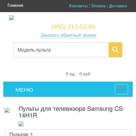
Главная
|
|
Контакты
Оплата
Доставка
(495) 215-52-66
Заказать обратный звонок
0
ед. -
0
руб.
МЕНЮ
Toggle
navigat
Пульты для телевизора Samsung CS-
14H1R
Пультов: 1