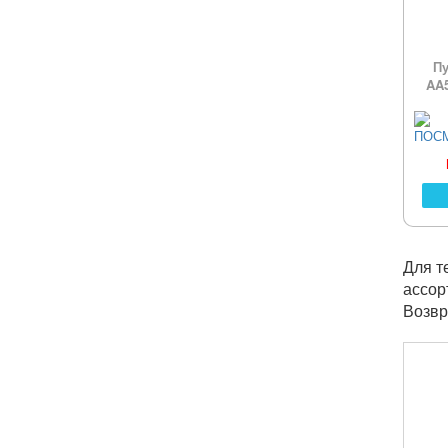
Пу
AA5
Для т
ассор
Возвр