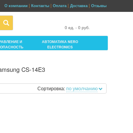
|
|
|
|
О компании
Контакты
Оплата
Доставка
Отзывы
0
ед. -
0
руб.
РАВЛЕНИЕ И
АВТОМАТИКА NERO
ЗОПАСНОСТЬ
ELECTRONICS
Samsung CS-14E3
Сортировка:
по умолчанию