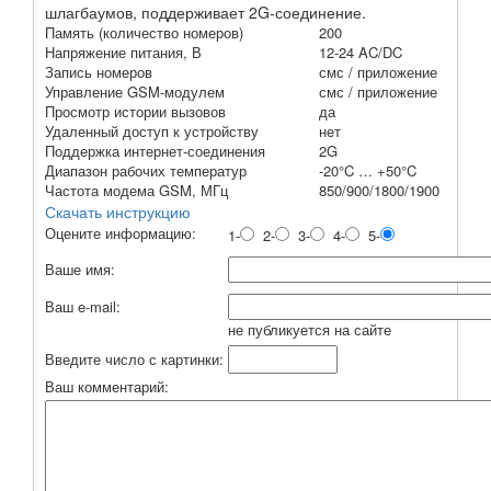
шлагбаумов, поддерживает 2G-соединение.
Память (количество номеров)
200
Напряжение питания, В
12-24 AC/DC
Запись номеров
смс / приложение
Управление GSM-модулем
смс / приложение
Просмотр истории вызовов
да
Удаленный доступ к устройству
нет
Поддержка интернет-соединения
2G
Диапазон рабочих температур
-20°C … +50°C
Частота модема GSM, МГц
850/900/1800/1900
Скачать инструкцию
Оцените информацию:
1-
2-
3-
4-
5-
Ваше имя:
Ваш e-mail:
не публикуется на сайте
Введите число с картинки:
Ваш комментарий: