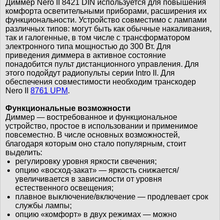
Диммер Nero II 8421 DIN используется для повышения
комфорта осветительными приборами, расширения их
функциональности. Устройство совместимо с лампами
различных типов: могут быть как обычные накаливания,
так и галогенные, в том числе с трансформатором
электронного типа мощностью до 300 Вт. Для
приведения диммера в активное состояние
понадобится пульт дистанционного управления. Для
этого подойдут радиопульты серии Intro II. Для
обеспечения совместимости необходим транскодер
Nero II
8761 UPM
.
Функциональные возможности
Диммер — востребованное и функциональное
устройство, простое в использовании и применимое
повсеместно. В числе основных возможностей,
благодаря которым оно стало популярным, стоит
выделить:
регулировку уровня яркости свечения;
опцию «восход-закат» — яркость снижается/
увеличивается в зависимости от уровня
естественного освещения;
плавное выключение/включение — продлевает срок
службы лампы;
опцию «комфорт» в двух режимах — можно