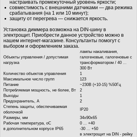
настраивать промежуточный уровень яркости;
совместимость с внешними датчиками — два режима
срабатывания (на 1 или 10 минут);
защиту от перегрева — снижается яркость.
Установка диммера возможна на DIN-шину в
электрощит. Приобрести данное устройство можно в
нашем интернет-магазине. Консультанты помогут с
выбором и оформлением заказа.
лампы накаливания,
Объекты управления / допустимая
галогеновые, галогеновые с
нагрузка
трансформатором / 40 ...
300 Вт
Количество объектов управления
1
Максимальное число групп
123
Питание
~230В (+10-15) %50Гц
Потребляемая мощность, не более, Вт
2
Выходы
1
Предохранитель, А
2
Степень защиты, обеспечиваемая
IP20
оболочкой
Размеры, мм
34х90х65
Рабочая температура, oС
0 ... +40
в дополнительном корпусе IP65
-30 ... +50
в электрощит на DIN - рейку