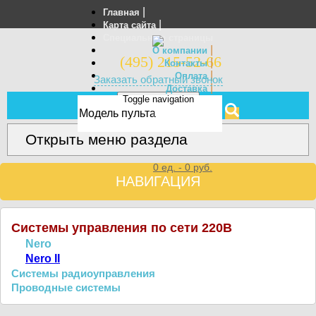
|
Главная
|
Карта сайта
Специальные страницы
|
О компании
(495) 215-52-66
|
Контакты
|
Оплата
Заказать обратный звонок
|
Доставка
Toggle navigation
Отзывы
МЕНЮ
Открыть меню раздела
0
ед. -
0
руб.
НАВИГАЦИЯ
Системы управления по сети 220В
Nero
Nero II
Системы радиоуправления
Проводные системы