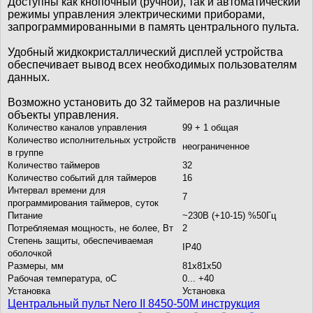
Доступны как кнопочный (ручной), так и автоматический
режимы управления электрическими приборами,
запрограммированными в память центрального пульта.
Удобный жидкокристаллический дисплей устройства
обеспечивает вывод всех необходимых пользователям
данных.
Возможно установить до 32 таймеров на различные
объекты управления.
Количество каналов управления
99 + 1 общая
Количество исполнительных устройств
неограниченное
в группе
Количество таймеров
32
Количество событий для таймеров
16
Интервал времени для
7
программирования таймеров, суток
Питание
~230В (+10-15) %50Гц
Потребляемая мощность, не более, Вт
2
Степень защиты, обеспечиваемая
IP40
оболочкой
Размеры, мм
81х81х50
Рабочая температура, oС
0... +40
Установка
Установка
Центральный пульт Nero II 8450-50M инструкция