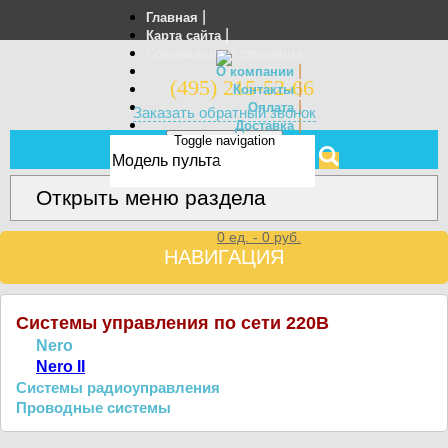
|
Главная
|
Карта сайта
Специальные страницы
|
О компании
(495) 215-52-66
|
Контакты
|
Оплата
Заказать обратный звонок
|
Доставка
Toggle navigation
Отзывы
МЕНЮ
Открыть меню раздела
0
ед. -
0
руб.
НАВИГАЦИЯ
Системы управления по сети 220В
Nero
Nero II
Системы радиоуправления
Проводные системы