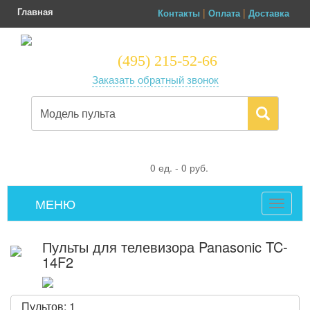
Главная
|
|
Контакты
Оплата
Доставка
(495) 215-52-66
Заказать обратный звонок
0
ед. -
0
руб.
МЕНЮ
Toggle
navigat
Пульты для телевизора Panasonic TC-
14F2
Пультов: 1