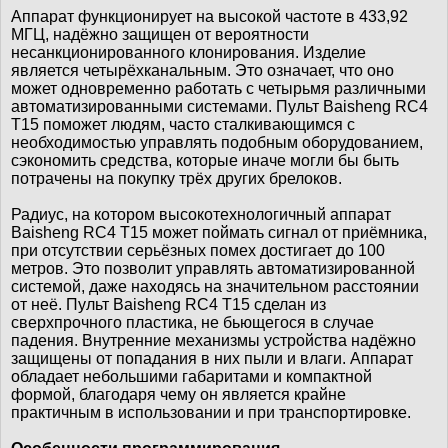
Аппарат функционирует на высокой частоте в 433,92
МГЦ, надёжно защищен от вероятности
несанкционированного клонирования. Изделие
является четырёхканальным. Это означает, что оно
может одновременно работать с четырьмя различными
автоматизированными системами. Пульт Baisheng RC4
T15 поможет людям, часто сталкивающимся с
необходимостью управлять подобным оборудованием,
сэкономить средства, которые иначе могли бы быть
потрачены на покупку трёх других брелоков.
Радиус, на котором высокотехнологичный аппарат
Baisheng RC4 T15 может поймать сигнал от приёмника,
при отсутствии серьёзных помех достигает до 100
метров. Это позволит управлять автоматизированной
системой, даже находясь на значительном расстоянии
от неё. Пульт Baisheng RC4 T15 сделан из
сверхпрочного пластика, не бьющегося в случае
падения. Внутренние механизмы устройства надёжно
защищены от попадания в них пыли и влаги. Аппарат
обладает небольшими габаритами и компактной
формой, благодаря чему он является крайне
практичным в использовании и при транспортировке.