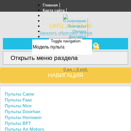
|
Главная
|
Карта сайта
Специальные страницы
|
О компании
(495) 215-52-66
|
Контакты
|
Оплата
Заказать обратный звонок
|
Доставка
Toggle navigation
Отзывы
МЕНЮ
Открыть меню раздела
0
ед. -
0
руб.
НАВИГАЦИЯ
Пульты Came
Пульты Faac
Пульты Nice
Пульты Doorhan
Пульты Hormann
Пульты BFT
Пульты An Motors