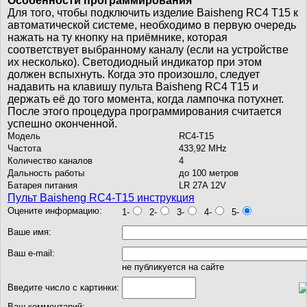
Особенности программирования
Для того, чтобы подключить изделие Baisheng RC4 T15 к
автоматической системе, необходимо в первую очередь
нажать на ту кнопку на приёмнике, которая
соответствует выбранному каналу (если на устройстве
их несколько). Светодиодный индикатор при этом
должен вспыхнуть. Когда это произошло, следует
надавить на клавишу пульта Baisheng RC4 T15 и
держать её до того момента, когда лампочка потухнет.
После этого процедура программирования считается
успешно оконченной.
Модель
RC4-T15
Частота
433,92 MHz
Количество каналов
4
Дальность работы
до 100 метров
Батарея питания
LR 27A 12V
Пульт Baisheng RC4-T15 инструкция
Оцените информацию:
1-
2-
3-
4-
5-
Ваше имя:
Ваш e-mail:
не публикуется на сайте
Введите число с картинки:
Ваш комментарий: